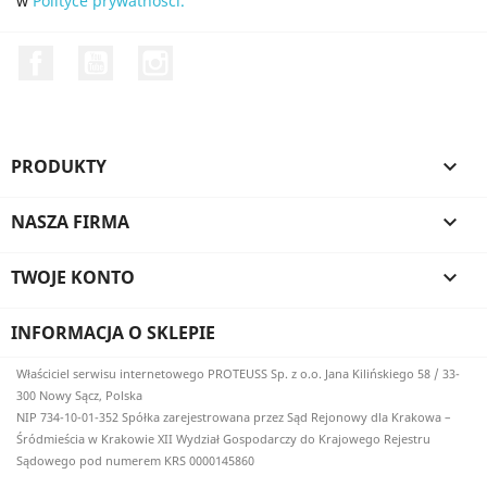
w
Polityce prywatności.
Facebook
YouTube
Instagram
PRODUKTY

NASZA FIRMA

TWOJE KONTO

INFORMACJA O SKLEPIE
Właściciel serwisu internetowego PROTEUSS Sp. z o.o. Jana Kilińskiego 58 / 33-
300 Nowy Sącz, Polska
NIP 734-10-01-352 Spółka zarejestrowana przez Sąd Rejonowy dla Krakowa –
Śródmieścia w Krakowie XII Wydział Gospodarczy do Krajowego Rejestru
Sądowego pod numerem KRS 0000145860