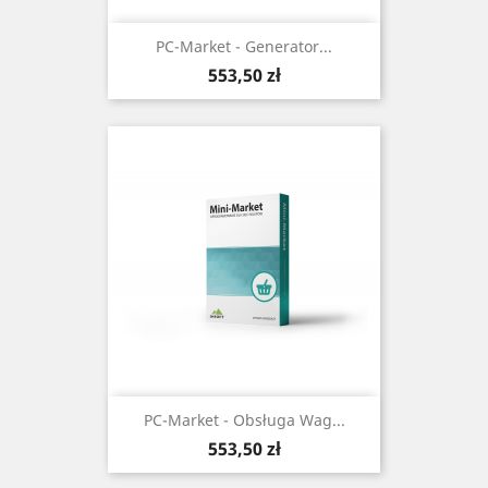
PC-Market - Generator...
Cena
553,50 zł
PC-Market - Obsługa Wag...
Cena
553,50 zł