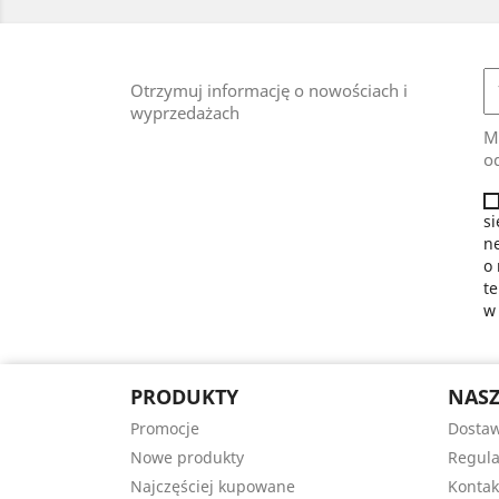
Otrzymuj informację o nowościach i
wyprzedażach
M
od
si
ne
o 
t
PRODUKTY
NASZ
Promocje
Dosta
Nowe produkty
Regula
Najczęściej kupowane
Kontak