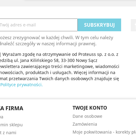
ożesz zrezygnować w każdej chwili. W tym celu należy
naleźć szczegóły w naszej informacji prawnej.
Wyrażam zgodę na otrzymywanie od Proteuss sp. z o.o. z
edzibą ul. Jana Kilińskiego 58, 33-300 Nowy Sącz
wslettera zawierającego treści marketingowe, wiadomości
nowościach, produktach i usługach. Więcej informacji na
emat przetwarzania Twoich danych osobowych znajduje się
w
Polityce prywatności.
A FIRMA
TWOJE KONTO
Dane osobowe
wa
Zamówienia
min sklepu
Moje pokwitowania - korekty pł
t z nami