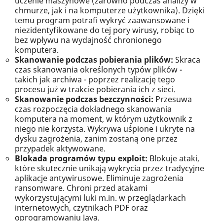
uczenie maszynowe (zarówno podczas analizy w
chmurze, jak i na komputerze użytkownika). Dzięki
temu program potrafi wykryć zaawansowane i
niezidentyfikowane do tej pory wirusy, robiąc to
bez wpływu na wydajność chronionego
komputera.
Skanowanie podczas pobierania plików:
Skraca
czas skanowania określonych typów plików -
takich jak archiwa - poprzez realizację tego
procesu już w trakcie pobierania ich z sieci.
Skanowanie podczas bezczynności:
Przesuwa
czas rozpoczęcia dokładnego skanowania
komputera na moment, w którym użytkownik z
niego nie korzysta. Wykrywa uśpione i ukryte na
dysku zagrożenia, zanim zostaną one przez
przypadek aktywowane.
Blokada programów typu exploit:
Blokuje ataki,
które skutecznie unikają wykrycia przez tradycyjne
aplikacje antywirusowe. Eliminuje zagrożenia
ransomware. Chroni przed atakami
wykorzystującymi luki m.in. w przeglądarkach
internetowych, czytnikach PDF oraz
oprogramowaniu Java.