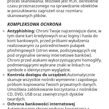
proces skanowania. Możliwe jest m.in. określenie
czasu przeznaczonego na sprawdzanie obiektów
w poszukiwaniu zagrożeń oraz rozmiaru
skanowanych plików.
KOMPLEKSOWA OCHRONA
Antyphishing:
Chroni Twoje najcenniejsze dane, w
tym dane kart kredytowych oraz loginy i hasła do
kont bankowych, przed próbami wyłudzenia
realizowanymi za pośrednictwem pułapek
phishingowych (stron www, podszywających się
pod oryginalne serwisy internetowe banków).
Chroni przed atakami wykorzystującymi homoglify,
podmieniającymi wybrane znaki w linkach na
symbole o identycznym wyglądzie.
Kontrola dostępu do urządzeń:
Automatycznie
skanuje wszystkie nośniki wymienne i zapobiega
próbom kopiowania Twoich prywatnych danych.
Umożliwia zablokowanie korzystania z nośników
CD, DVD, USB oraz zewnętrznych dysków
twardych.
Ochrona bankowości internetowej
Automatycznie chroni podczas korzystania z