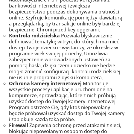
bankowości internetowej i zwiększa
bezpieczeństwo podczas dokonywania płatności
online. Szyfruje komunikację pomiędzy klawiaturą
a przeglądarką, by transakcje online były bardziej
bezpieczne. Chroni przed keyloggerami.
Kontrola rodzicielska
Pozwala błyskawicznie
definiować tematykę witryn, do których ma mieć
dostęp Twoje dziecko - wystarczy, że określisz w
programie wiek swojej pociechy. Umożliwia
zabezpieczenie wprowadzonych ustawień za
pomocą hasła, dzięki czemu dziecko nie będzie
mogło zmienić konfiguracji kontroli rodzicielskiej i
nie usunie programu z dysku komputera.
Ochrona kamery internetowej
Monitoruje
wszystkie procesy i aplikacje uruchomione na
komputerze, sprawdzając, które z nich próbują
uzyskać dostęp do Twojej kamery internetowej.
Program ostrzeże Cię, gdy ktoś niepowołany
będzie próbował uzyskać dostęp do Twojej kamery
i zablokuje każdą taką próbę.
Firewall
Zapewnia ochronę przed atakami z sieci,
blokując niepowołanym osobom dostęp do