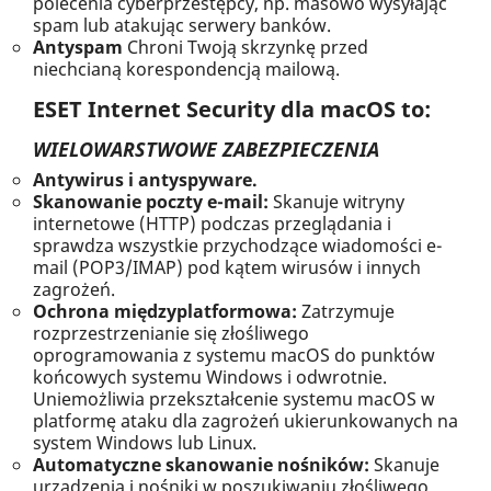
polecenia cyberprzestępcy, np. masowo wysyłając
spam lub atakując serwery banków.
Antyspam
Chroni Twoją skrzynkę przed
niechcianą korespondencją mailową.
ESET Internet Security dla macOS to:
WIELOWARSTWOWE ZABEZPIECZENIA
Antywirus i antyspyware.
Skanowanie poczty e-mail:
Skanuje witryny
internetowe (HTTP) podczas przeglądania i
sprawdza wszystkie przychodzące wiadomości e-
mail (POP3/IMAP) pod kątem wirusów i innych
zagrożeń.
Ochrona międzyplatformowa:
Zatrzymuje
rozprzestrzenianie się złośliwego
oprogramowania z systemu macOS do punktów
końcowych systemu Windows i odwrotnie.
Uniemożliwia przekształcenie systemu macOS w
platformę ataku dla zagrożeń ukierunkowanych na
system Windows lub Linux.
Automatyczne skanowanie nośników:
Skanuje
urządzenia i nośniki w poszukiwaniu złośliwego