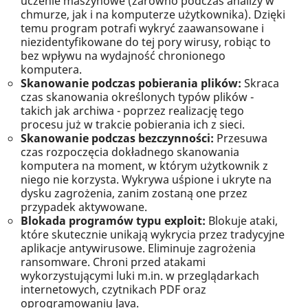
uczenie maszynowe (zarówno podczas analizy w
chmurze, jak i na komputerze użytkownika). Dzięki
temu program potrafi wykryć zaawansowane i
niezidentyfikowane do tej pory wirusy, robiąc to
bez wpływu na wydajność chronionego
komputera.
Skanowanie podczas pobierania plików:
Skraca
czas skanowania określonych typów plików -
takich jak archiwa - poprzez realizację tego
procesu już w trakcie pobierania ich z sieci.
Skanowanie podczas bezczynności:
Przesuwa
czas rozpoczęcia dokładnego skanowania
komputera na moment, w którym użytkownik z
niego nie korzysta. Wykrywa uśpione i ukryte na
dysku zagrożenia, zanim zostaną one przez
przypadek aktywowane.
Blokada programów typu exploit:
Blokuje ataki,
które skutecznie unikają wykrycia przez tradycyjne
aplikacje antywirusowe. Eliminuje zagrożenia
ransomware. Chroni przed atakami
wykorzystującymi luki m.in. w przeglądarkach
internetowych, czytnikach PDF oraz
oprogramowaniu Java.