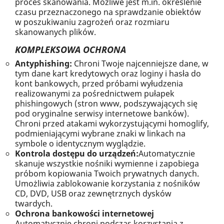
proces skanowania. Możliwe jest m.in. określenie
czasu przeznaczonego na sprawdzanie obiektów
w poszukiwaniu zagrożeń oraz rozmiaru
skanowanych plików.
KOMPLEKSOWA OCHRONA
Antyphishing:
Chroni Twoje najcenniejsze dane, w
tym dane kart kredytowych oraz loginy i hasła do
kont bankowych, przed próbami wyłudzenia
realizowanymi za pośrednictwem pułapek
phishingowych (stron www, podszywających się
pod oryginalne serwisy internetowe banków).
Chroni przed atakami wykorzystującymi homoglify,
podmieniającymi wybrane znaki w linkach na
symbole o identycznym wyglądzie.
Kontrola dostępu do urządzeń:
Automatycznie
skanuje wszystkie nośniki wymienne i zapobiega
próbom kopiowania Twoich prywatnych danych.
Umożliwia zablokowanie korzystania z nośników
CD, DVD, USB oraz zewnętrznych dysków
twardych.
Ochrona bankowości internetowej
Automatycznie chroni podczas korzystania z