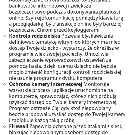
bankowości internetowej i zwiększa
bezpieczeństwo podczas dokonywania płatności
online. Szyfruje komunikację pomiędzy klawiaturą
a przeglądarką, by transakcje online były bardziej
bezpieczne. Chroni przed keyloggerami.
Kontrola rodzicielska
Pozwala błyskawicznie
definiować tematykę witryn, do których ma mieć
dostęp Twoje dziecko - wystarczy, że określisz w
programie wiek swojej pociechy. Umożliwia
zabezpieczenie wprowadzonych ustawień za
pomocą hasła, dzięki czemu dziecko nie będzie
mogło zmienić konfiguracji kontroli rodzicielskiej i
nie usunie programu z dysku komputera.
Ochrona kamery internetowej
Monitoruje
wszystkie procesy i aplikacje uruchomione na
komputerze, sprawdzając, które z nich próbują
uzyskać dostęp do Twojej kamery internetowej.
Program ostrzeże Cię, gdy ktoś niepowołany
będzie próbował uzyskać dostęp do Twojej kamery
i zablokuje każdą taką próbę.
Firewall
Zapewnia ochronę przed atakami z sieci,
blokując niepowołanym osobom dostęp do