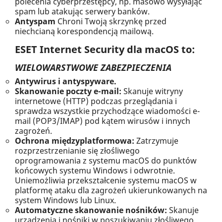
polecenia cyberprzestępcy, np. masowo wysyłając
spam lub atakując serwery banków.
Antyspam
Chroni Twoją skrzynkę przed
niechcianą korespondencją mailową.
ESET Internet Security dla macOS to:
WIELOWARSTWOWE ZABEZPIECZENIA
Antywirus i antyspyware.
Skanowanie poczty e-mail:
Skanuje witryny
internetowe (HTTP) podczas przeglądania i
sprawdza wszystkie przychodzące wiadomości e-
mail (POP3/IMAP) pod kątem wirusów i innych
zagrożeń.
Ochrona międzyplatformowa:
Zatrzymuje
rozprzestrzenianie się złośliwego
oprogramowania z systemu macOS do punktów
końcowych systemu Windows i odwrotnie.
Uniemożliwia przekształcenie systemu macOS w
platformę ataku dla zagrożeń ukierunkowanych na
system Windows lub Linux.
Automatyczne skanowanie nośników:
Skanuje
urządzenia i nośniki w poszukiwaniu złośliwego