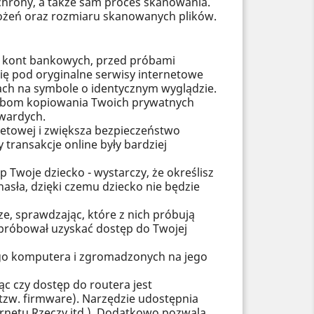
rony, a także sam proces skanowania.
rożeń oraz rozmiaru skanowanych plików.
do kont bankowych, przed próbami
ę pod oryginalne serwisy internetowe
ach na symbole o identycznym wyglądzie.
róbom kopiowania Twoich prywatnych
wardych.
etowej i zwiększa bezpieczeństwo
transakcje online były bardziej
 Twoje dziecko - wystarczy, że określisz
sła, dzięki czemu dziecko nie będzie
e, sprawdzając, które z nich próbują
 próbował uzyskać dostęp do Twojej
go komputera i zgromadzonych na jego
c czy dostęp do routera jest
zw. firmware). Narzędzie udostępnia
ernetu Rzeczy itd.). Dodatkowo pozwala