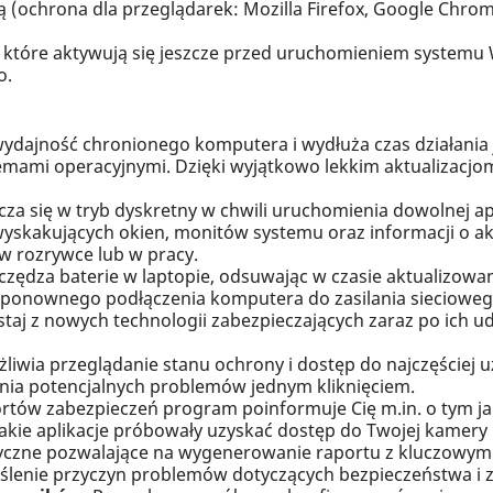
(ochrona dla przeglądarek: Mozilla Firefox, Google Chrome
 które aktywują się jeszcze przed uruchomieniem systemu 
o.
dajność chronionego komputera i wydłuża czas działania 
mami operacyjnymi. Dzięki wyjątkowo lekkim aktualizacjom 
a się w tryb dyskretny w chwili uruchomienia dowolnej aplik
skakujących okien, monitów systemu oraz informacji o akt
w rozrywce lub w pracy.
zędza baterie w laptopie, odsuwając w czasie aktualizowani
onownego podłączenia komputera do zasilania siecioweg
taj z nowych technologii zabezpieczających zaraz po ich ud
liwia przeglądanie stanu ochrony i dostęp do najczęściej 
ia potencjalnych problemów jednym kliknięciem.
tów zabezpieczeń program poinformuje Cię m.in. o tym jak
akie aplikacje próbowały uzyskać dostęp do Twojej kamery 
yczne pozwalające na wygenerowanie raportu z kluczowymi
ślenie przyczyn problemów dotyczących bezpieczeństwa i 