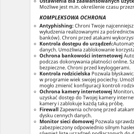
Ustawienia dla zaawansowanych użyt
Możliwe jest m.in. określenie czasu pr
KOMPLEKSOWA OCHRONA
Antyphishing:
Chroni Twoje najcenniejs
wyłudzenia realizowanymi za pośrednict
banków). Chroni przed atakami wykorzyst
Kontrola dostępu do urządzeń:
Automaty
danych. Umożliwia zablokowanie korzyst
Ochrona bankowości internetowej
Auto
podczas dokonywania płatności online. Sz
bezpieczne. Chroni przed keyloggerami.
Kontrola rodzicielska
Pozwala błyskawicz
w programie wiek swojej pociechy. Umożl
mogło zmienić konfiguracji kontroli rodzi
Ochrona kamery internetowej
Monitoruj
uzyskać dostęp do Twojej kamery interne
kamery i zablokuje każdą taką próbę.
Firewall
Zapewnia ochronę przed atakami
dysku cennych danych.
Monitor sieci domowej
Pozwala sprawdzić
zabezpieczony odpowiednio silnym hasłe
również listę urządzeń podłączonych do d