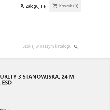
shopping_cart

Koszyk
(0)
Zaloguj się

CURITY 3 STANOWISKA, 24 M-
 ESD
a nowa