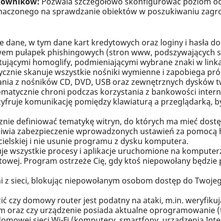
kowników:
Pozwala szczegółowo skonfigurować poziom och
zeznaczonego na sprawdzanie obiektów w poszukiwaniu zag
ze dane, w tym dane kart kredytowych oraz loginy i hasła 
wem pułapek phishingowych (stron www, podszywających si
ującymi homoglify, podmieniającymi wybrane znaki w link
cznie skanuje wszystkie nośniki wymienne i zapobiega p
ania z nośników CD, DVD, USB oraz zewnętrznych dysków t
matycznie chroni podczas korzystania z bankowości intern
yfruje komunikację pomiędzy klawiaturą a przeglądarką, by 
nie definiować tematykę witryn, do których ma mieć dostęp
iwia zabezpieczenie wprowadzonych ustawień za pomocą ha
cielskiej i nie usunie programu z dysku komputera.
e wszystkie procesy i aplikacje uruchomione na komputerz
towej. Program ostrzeże Cię, gdy ktoś niepowołany będzie
 z sieci, blokując niepowołanym osobom dostęp do Twoje
 czy domowy router jest podatny na ataki, m.in. weryfikują
m oraz czy urządzenie posiada aktualne oprogramowanie (t
omowej sieci Wi-Fi (komputery, smartfony, urządzenia Int