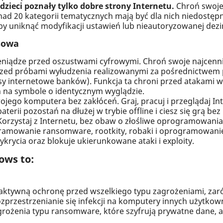
 dzieci poznały tylko dobre strony Internetu.
Chroń swoje
onad 20 kategorii tematycznych mają być dla nich niedostępn
y uniknąć modyfikacji ustawień lub nieautoryzowanej dezin
sowa
pieniądze przed oszustwami cyfrowymi. Chroń swoje najcenn
 przed próbami wyłudzenia realizowanymi za pośrednictwem
sy internetowe banków). Funkcja ta chroni przed atakami 
 na symbole o identycznym wyglądzie.
ojego komputera bez zakłóceń. Graj, pracuj i przeglądaj I
terii pozostań na dłużej w trybie offline i ciesz się grą b
rzystaj z Internetu, bez obaw o złośliwe oprogramowania.
ramowanie ransomware, rootkity, robaki i oprogramowanie
krycia oraz blokuje ukierunkowane ataki i exploity.
ows to:
ktywną ochronę przed wszelkiego typu zagrożeniami, zar
przestrzenianie się infekcji na komputery innych użytkow
grożenia typu ransomware, które szyfrują prywatne dane, a