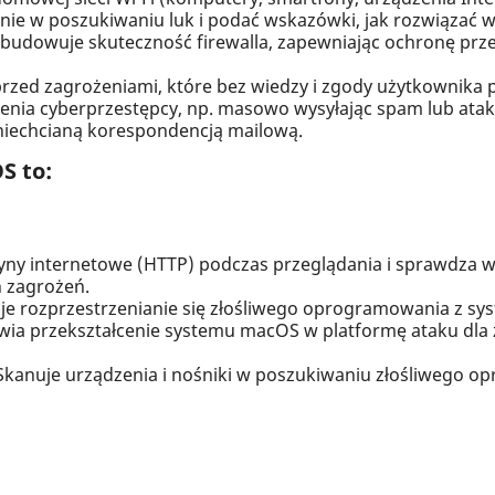
ie w poszukiwaniu luk i podać wskazówki, jak rozwiązać w
udowuje skuteczność firewalla, zapewniając ochronę przed
rzed zagrożeniami, które bez wiedzy i zgody użytkownika p
cenia cyberprzestępcy, np. masowo wysyłając spam lub ata
niechcianą korespondencją mailową.
S to:
yny internetowe (HTTP) podczas przeglądania i sprawdza 
 zagrożeń.
je rozprzestrzenianie się złośliwego oprogramowania z 
wia przekształcenie systemu macOS w platformę ataku dl
Skanuje urządzenia i nośniki w poszukiwaniu złośliwego o