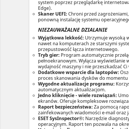
system poprzez przeglądarkę internetową 
Edge).
Skaner UEFI:
Chroni przed zagrożeniami,
ponowną instalację systemu operacyjneg
NIEZAUWAŻALNE DZIALANIE
Wyjątkowa lekkość:
Utrzymuje wysoką wy
nawet na komputerach ze starszymi syste
przepustowość łącza internetowego.
Tryb gier:
Program automatycznie przełącz
pełnoekranowym. Wyłącza wyświetlanie wy
wydajność maszyny i nie przeszkadzać Ci 
Dodatkowe wsparcie dla laptopów:
Oszc
proces skanowania dysków do momentu p
Wygodne aktualizacje programu:
Korzys
automatycznym aktualizacjom.
Jedno kliknięcie - wiele rozwiązań:
Umoż
ekranów. Oferuje kompleksowe rozwiązan
Raport bezpieczeństwa:
Za pomocą rapor
zainfekowanych wiadomości e-mail oraz j
ESET SysInspector®:
Narzędzie diagnost
operacyjnym. Raport ten pozwala na okre