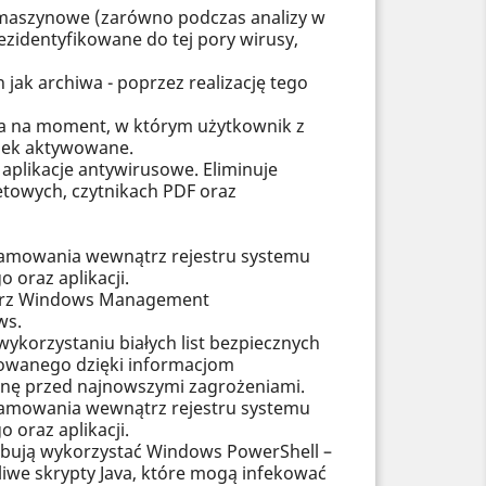
 maszynowe (zarówno podczas analizy w
zidentyfikowane do tej pory wirusy,
jak archiwa - poprzez realizację tego
a na moment, w którym użytkownik z
adek aktywowane.
 aplikacje antywirusowe. Eliminuje
etowych, czytnikach PDF oraz
ramowania wewnątrz rejestru systemu
oraz aplikacji.
ątrz Windows Management
ws.
korzystaniu białych list bezpiecznych
dowanego dzięki informacjom
nę przed najnowszymi zagrożeniami.
ramowania wewnątrz rejestru systemu
oraz aplikacji.
róbują wykorzystać Windows PowerShell –
iwe skrypty Java, które mogą infekować