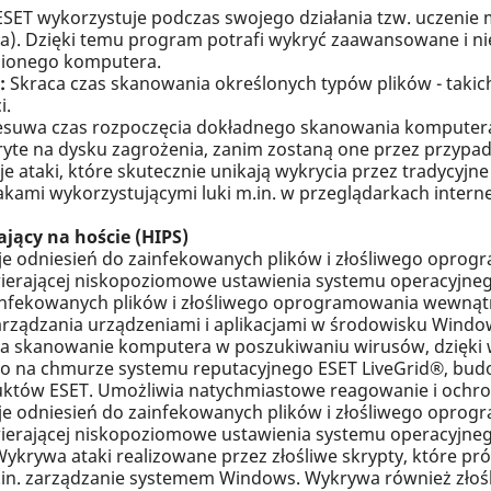
T wykorzystuje podczas swojego działania tzw. uczenie
a). Dzięki temu program potrafi wykryć zaawansowane i nie
nionego komputera.
:
Skraca czas skanowania określonych typów plików - takich 
i.
suwa czas rozpoczęcia dokładnego skanowania komputer
kryte na dysku zagrożenia, zanim zostaną one przez przyp
je ataki, które skutecznie unikają wykrycia przez tradycyjne
kami wykorzystującymi luki m.in. w przeglądarkach intern
jący na hoście (HIPS)
e odniesień do zainfekowanych plików i złośliwego oprog
ierającej niskopoziomowe ustawienia systemu operacyjnego 
ainfekowanych plików i złośliwego oprogramowania wewn
arządzania urządzeniami i aplikacjami w środowisku Windo
a skanowanie komputera w poszukiwaniu wirusów, dzięki wy
tego na chmurze systemu reputacyjnego ESET LiveGrid®, bu
któw ESET. Umożliwia natychmiastowe reagowanie i ochro
e odniesień do zainfekowanych plików i złośliwego oprog
ierającej niskopoziomowe ustawienia systemu operacyjnego 
ykrywa ataki realizowane przez złośliwe skrypty, które p
m.in. zarządzanie systemem Windows. Wykrywa również złośl