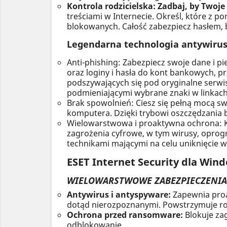
Kontrola rodzicielska: Zadbaj, by Twoje
treściami w Internecie. Określ, które z p
blokowanych. Całość zabezpiecz hasłem, b
Legendarna technologia antywiru
Anti-phishing: Zabezpiecz swoje dane i 
oraz loginy i hasła do kont bankowych,
podszywających się pod oryginalne serwi
podmieniającymi wybrane znaki w linkach
Brak spowolnień: Ciesz się pełną mocą sw
komputera. Dzięki trybowi oszczędzania ba
Wielowarstwowa i proaktywna ochrona: Ko
zagrożenia cyfrowe, w tym wirusy, oprog
technikami mającymi na celu uniknięcie wy
ESET Internet Security dla Wind
WIELOWARSTWOWE ZABEZPIECZENIA
Antywirus i antyspyware:
Zapewnia proa
dotąd nierozpoznanymi. Powstrzymuje roz
Ochrona przed ransomware:
Blokuje za
odblokowanie.