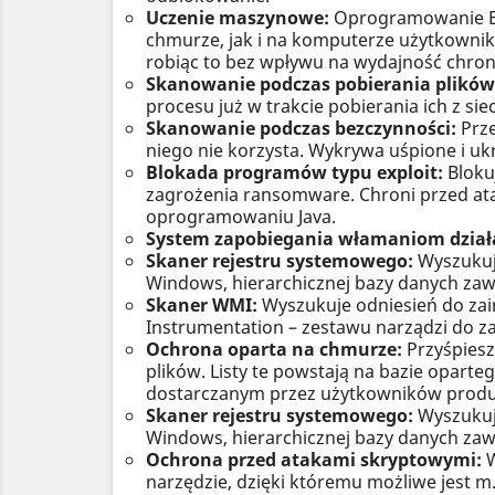
Uczenie maszynowe:
Oprogramowanie ESE
chmurze, jak i na komputerze użytkownik
robiąc to bez wpływu na wydajność chro
Skanowanie podczas pobierania plików
procesu już w trakcie pobierania ich z siec
Skanowanie podczas bezczynności:
Prze
niego nie korzysta. Wykrywa uśpione i u
Blokada programów typu exploit:
Bloku
zagrożenia ransomware. Chroni przed ata
oprogramowaniu Java.
System zapobiegania włamaniom działa
Skaner rejestru systemowego:
Wyszukuj
Windows, hierarchicznej bazy danych zaw
Skaner WMI:
Wyszukuje odniesień do z
Instrumentation – zestawu narządzi do z
Ochrona oparta na chmurze:
Przyśpiesz
plików. Listy te powstają na bazie opar
dostarczanym przez użytkowników produ
Skaner rejestru systemowego:
Wyszukuj
Windows, hierarchicznej bazy danych zaw
Ochrona przed atakami skryptowymi:
W
narzędzie, dzięki któremu możliwe jest 