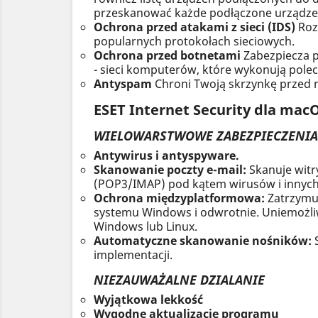
przeskanować każde podłączone urządzen
Ochrona przed atakami z sieci (IDS)
Rozb
popularnych protokołach sieciowych.
Ochrona przed botnetami
Zabezpiecza p
- sieci komputerów, które wykonują pole
Antyspam
Chroni Twoją skrzynkę przed 
ESET Internet Security dla macO
WIELOWARSTWOWE ZABEZPIECZENIA
Antywirus i antyspyware.
Skanowanie poczty e-mail:
Skanuje witr
(POP3/IMAP) pod kątem wirusów i innych
Ochrona międzyplatformowa:
Zatrzymu
systemu Windows i odwrotnie. Uniemożli
Windows lub Linux.
Automatyczne skanowanie nośników:
implementacji.
NIEZAUWAŻALNE DZIALANIE
Wyjątkowa lekkość
Wygodne aktualizacje programu